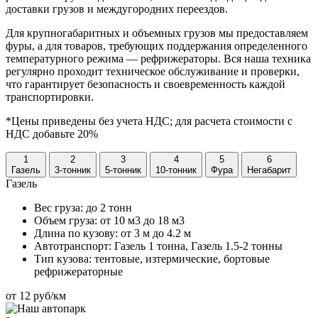
доставки грузов и междугородних переездов.
Для крупногабаритных и объемных грузов мы предоставляем
фуры, а для товаров, требующих поддержания определенного
температурного режима — рефрижераторы. Вся наша техника
регулярно проходит техническое обслуживание и проверки,
что гарантирует безопасность и своевременность каждой
транспортировки.
*Цены приведены без учета НДС; для расчета стоимости с
НДС добавьте 20%
1
2
3
4
5
6
Газель
3-тонник
5-тонник
10-тонник
Фура
Негабарит
Газель
Вес груза:
до 2 тонн
Объем груза:
от 10 м3 до 18 м3
Длина по кузову:
от 3 м до 4.2 м
Автотранспорт:
Газель 1 тонна, Газель 1.5-2 тонны
Тип кузова:
тентовые, изтермические, бортовые
рефрижераторные
от 12 руб/км