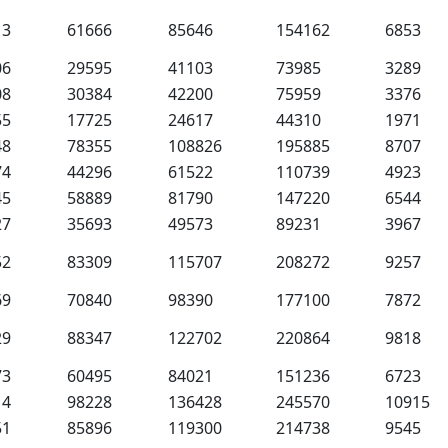
13
61666
85646
154162
6853
06
29595
41103
73985
3289
08
30384
42200
75959
3376
55
17725
24617
44310
1971
48
78355
108826
195885
8707
74
44296
61522
110739
4923
45
58889
81790
147220
6544
27
35693
49573
89231
3967
52
83309
115707
208272
9257
69
70840
98390
177100
7872
29
88347
122702
220864
9818
73
60495
84021
151236
6723
14
98228
136428
245570
10915
51
85896
119300
214738
9545