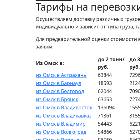
Тарифы на перевозк
Осуществляем доставку различных грузов
индивидуально и зависит от типа груза, 
Для предварительной оценки стоимости 
заявки.
до 2 тонн/
до 
Из Омск в:
руб.
руб.
из Омск в Астрахань
63844
729
из Омск в Барнаул
18593
212
из Омск в Белгород
62044
709
из Омск в Брянск
63653
727
из Омск в Владивосток
136094
155
из Омск в Владикавказ
71361
815
из Омск в Владимир
54443
622
из Омск в Волгоград
54866
627