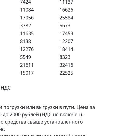
7424
11137
11084
16626
17056
25584
3782
5673
11635
17453
8138
12207
12276
18414
5549
8323
21611
32416
15017
22525
% НДС
погрузки или выгрузки в пути. Цена за
 до 2000 рублей (НДС не включен).
о средства свыше установленного
в.