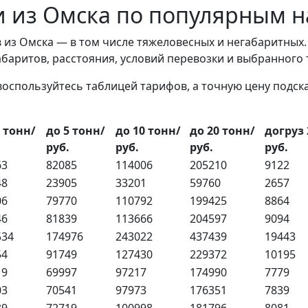
и из Омска по популярным 
 из Омска — в том числе тяжеловесных и негабаритных
габаритов, расстояния, условий перевозки и выбранного
воспользуйтесь таблицей тарифов, а точную цену подс
3 тонн/
до 5 тонн/
до 10 тонн/
до 20 тонн/
догруз 
руб.
руб.
руб.
руб.
63
82085
114006
205210
9122
48
23905
33201
59760
2657
06
79770
110792
199425
8864
46
81839
113666
204597
9094
534
174976
243022
437439
19443
54
91749
127430
229372
10195
19
69997
97217
174990
7779
03
70541
97973
176351
7839