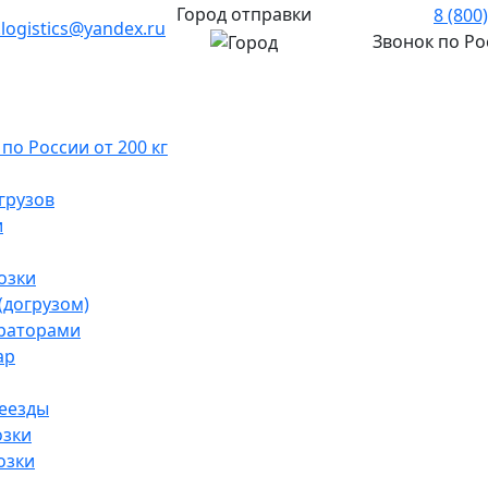
Город отправки
8 (800
.logistics@yandex.ru
Звонок по Р
о России от 200 кг
грузов
и
озки
(догрузом)
раторами
ар
реезды
озки
озки