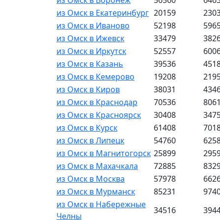
из Омск в Воронеж
56560
646
из Омск в Екатеринбург
20159
230
из Омск в Иваново
52198
596
из Омск в Ижевск
33479
382
из Омск в Иркутск
52557
600
из Омск в Казань
39536
451
из Омск в Кемерово
19208
219
из Омск в Киров
38031
434
из Омск в Краснодар
70536
806
из Омск в Красноярск
30408
347
из Омск в Курск
61408
701
из Омск в Липецк
54760
625
из Омск в Магнитогорск
25899
295
из Омск в Махачкала
72885
832
из Омск в Москва
57978
662
из Омск в Мурманск
85231
974
из Омск в Набережные
34516
394
Челны