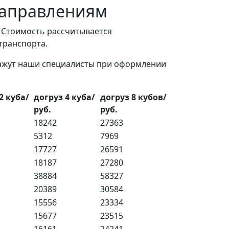
направлениям
. Стоимость рассчитывается
 транспорта.
кажут наши специалисты при оформлении
2 куба/
догруз 4 куба/
догруз 8 кубов/
руб.
руб.
18242
27363
5312
7969
17727
26591
18187
27280
38884
58327
20389
30584
15556
23334
15677
23515