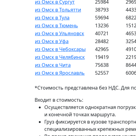
из Омск в Сургут
25984
296
из Омск в Тольятти
38793
443
из Омск в Тула
59694
682
из Омск в Тюмень
13236
151
из Омск в Ульяновск
40721
465
из Омск в Уфа
28482
325
из Омск в Чебоксары
42965
491
из Омск в Челябинск
19419
221
из Омск в Чита
75638
864
из Омск в Ярославль
52557
600
*Стоимость представлена без НДС. Для п
Входит в стоимость:
Осуществляется однократная погрузк
и конечной точках маршрута.
Груз фиксируется в кузове транспорт
специализированных крепежных рем