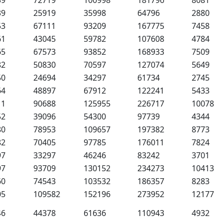
39
72719
100998
181796
8081
39
25919
35998
64796
2880
53
67111
93209
167775
7458
61
43045
59782
107608
4784
65
67573
93852
168933
7509
82
50830
70597
127074
5649
50
24694
34297
61734
2745
64
48897
67912
122241
5433
11
90688
125955
226717
10078
52
39096
54300
97739
4344
80
78953
109657
197382
8773
82
70405
97785
176011
7824
97
33297
46246
83242
3701
97
93709
130152
234273
10413
60
74543
103532
186357
8283
05
109582
152196
273952
12177
46
44378
61636
110943
4932