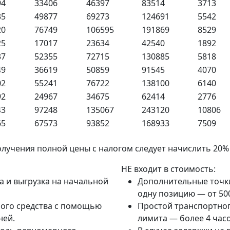
94
33406
46397
83514
3713
35
49877
69273
124691
5542
20
76749
106595
191869
8529
25
17017
23634
42540
1892
37
52355
72715
130885
5818
49
36619
50859
91545
4070
02
55241
76722
138100
6140
92
24967
34675
62414
2776
43
97248
135067
243120
10806
65
67573
93852
168933
7509
олучения полной цены с налогом следует начислить 20
НЕ входит в стоимость:
а и выгрузка на начальной
Дополнительные точки 
одну позицию — от 500
ного средства с помощью
Простой транспортног
ней.
лимита — более 4 часо