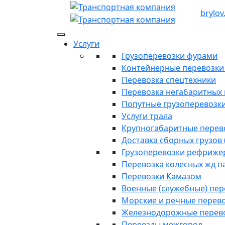
brylov
Услуги
Грузоперевозки фурами
Контейнерные перевозки п
Перевозка спецтехники
Перевозка негабаритных 
Попутные грузоперевозк
Услуги трала
Крупногабаритные перев
Доставка сборных грузов 
Грузоперевозки рефриже
Перевозка колесных жд п
Перевозки Камазом
Военные (служебные) пе
Морские и речные перев
Железнодорожные перев
Переезды межгород