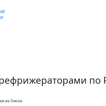
щей
ки
рефрижераторами по Р
ки из Омска