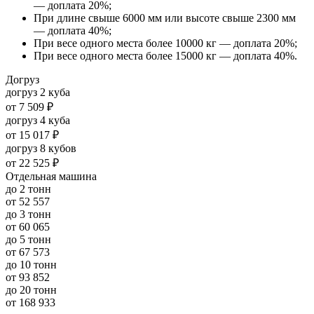
— доплата 20%;
При длине свыше 6000 мм или высоте свыше 2300 мм
— доплата 40%;
При весе одного места более 10000 кг — доплата 20%;
При весе одного места более 15000 кг — доплата 40%.
Догруз
догруз 2 куба
от
7 509 ₽
догруз 4 куба
от
15 017 ₽
догруз 8 кубов
от
22 525 ₽
Отдельная машина
до 2 тонн
от
52 557
до 3 тонн
от
60 065
до 5 тонн
от
67 573
до 10 тонн
от
93 852
до 20 тонн
от
168 933