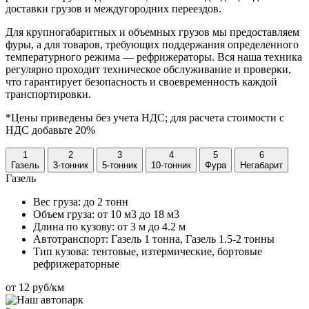
доставки грузов и междугородних переездов.
Для крупногабаритных и объемных грузов мы предоставляем
фуры, а для товаров, требующих поддержания определенного
температурного режима — рефрижераторы. Вся наша техника
регулярно проходит техническое обслуживание и проверки,
что гарантирует безопасность и своевременность каждой
транспортировки.
*Цены приведены без учета НДС; для расчета стоимости с
НДС добавьте 20%
1
2
3
4
5
6
Газель
3-тонник
5-тонник
10-тонник
Фура
Негабарит
Газель
Вес груза:
до 2 тонн
Объем груза:
от 10 м3 до 18 м3
Длина по кузову:
от 3 м до 4.2 м
Автотранспорт:
Газель 1 тонна, Газель 1.5-2 тонны
Тип кузова:
тентовые, изтермические, бортовые
рефрижераторные
от 12 руб/км